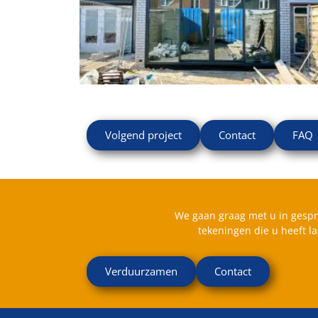
Volgend project
Contact
FAQ
We gaan graag met u in gespr
tekeningen die u heeft l
Verduurzamen
Contact