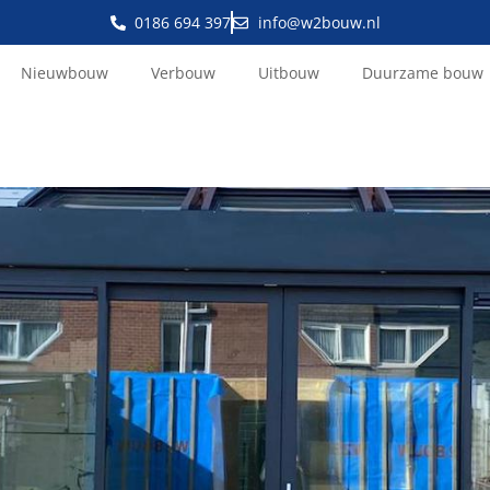
0186 694 397
info@w2bouw.nl
Nieuwbouw
Verbouw
Uitbouw
Duurzame bouw