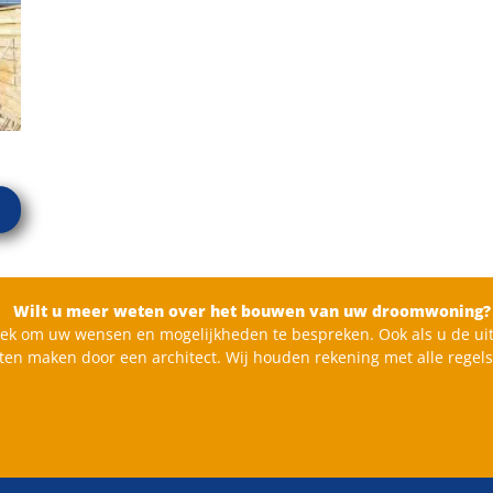
Wilt u meer weten over het bouwen van uw droomwoning?
ek om uw wensen en mogelijkheden te bespreken. Ook als u de uit
aten maken door een architect. Wij houden rekening met alle regel