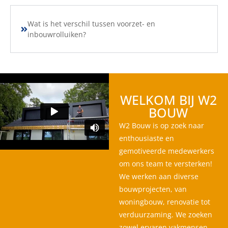
Wat is het verschil tussen voorzet- en
inbouwrolluiken?
WELKOM BIJ W2
BOUW
W2 Bouw is op zoek naar
enthousiaste en
gemotiveerde medewerkers
om ons team te versterken!
We werken aan diverse
bouwprojecten, van
woningbouw, renovatie tot
verduurzaming. We zoeken
zowel ervaren vakmensen