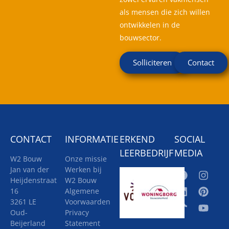
als mensen die zich willen
ontwikkelen in de
bouwsector.
Solliciteren
Contact
CONTACT
INFORMATIE
ERKEND
SOCIAL
LEERBEDRIJF
MEDIA
W2 Bouw
Onze missie
Jan van der
Werken bij
Heijdenstraat
W2 Bouw
16
Algemene
3261 LE
Voorwaarden
Oud-
Privacy
Beijerland
Statement