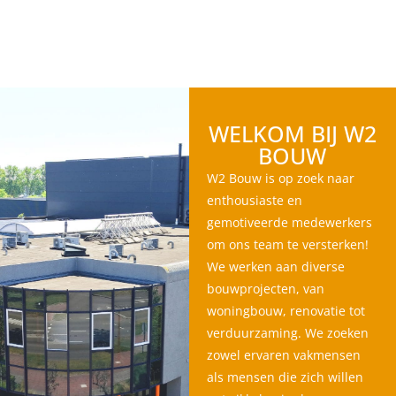
WELKOM BIJ W2
BOUW
W2 Bouw is op zoek naar
enthousiaste en
gemotiveerde medewerkers
om ons team te versterken!
We werken aan diverse
bouwprojecten, van
woningbouw, renovatie tot
verduurzaming. We zoeken
zowel ervaren vakmensen
als mensen die zich willen