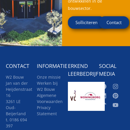
ontwikkelen in de
bouwsector.
Solliciteren
Contact
CONTACT
INFORMATIE
ERKEND
SOCIAL
LEERBEDRIJF
MEDIA
W2 Bouw
Onze missie
Jan van der
Werken bij
Heijdenstraat
W2 Bouw
16
Algemene
3261 LE
Voorwaarden
Oud-
Privacy
Beijerland
Statement
t. 0186 694
397