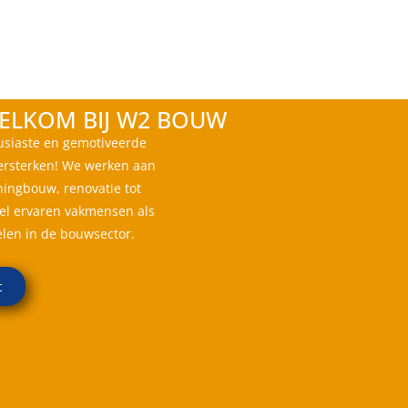
ELKOM BIJ W2 BOUW
usiaste en gemotiveerde
ersterken! We werken aan
ingbouw, renovatie tot
el ervaren vakmensen als
elen in de bouwsector.
t