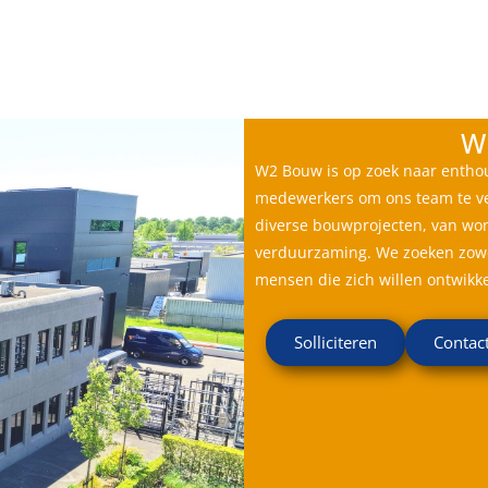
W2 Bouw staat voor u klaar!
W
W2 Bouw is op zoek naar entho
medewerkers om ons team te v
diverse bouwprojecten, van won
verduurzaming. We zoeken zow
mensen die zich willen ontwikk
Solliciteren
Contac