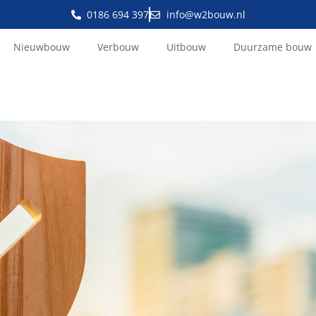
0186 694 397
info@w2bouw.nl
Nieuwbouw
Verbouw
Uitbouw
Duurzame bouw