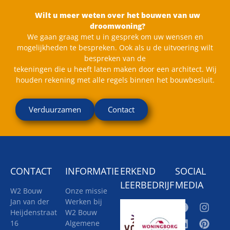
Wilt u meer weten over het bouwen van uw
droomwoning?
We gaan graag met u in gesprek om uw wensen en
mogelijkheden te bespreken. Ook als u de uitvoering wilt
bespreken van de
tekeningen die u heeft laten maken door een architect. Wij
houden rekening met alle regels binnen het bouwbesluit.
Verduurzamen
Contact
CONTACT
INFORMATIE
ERKEND
SOCIAL
LEERBEDRIJF
MEDIA
W2 Bouw
Onze missie
Jan van der
Werken bij
Heijdenstraat
W2 Bouw
16
Algemene