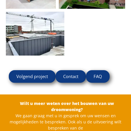
Volgend project
Contact
FAQ
Wilt u meer weten over het bouwen van uw
droomwoning?
We gaan graag met u in gesprek om uw wensen en
mogelijkheden te bespreken. Ook als u de uitvoering wilt
bespreken van de