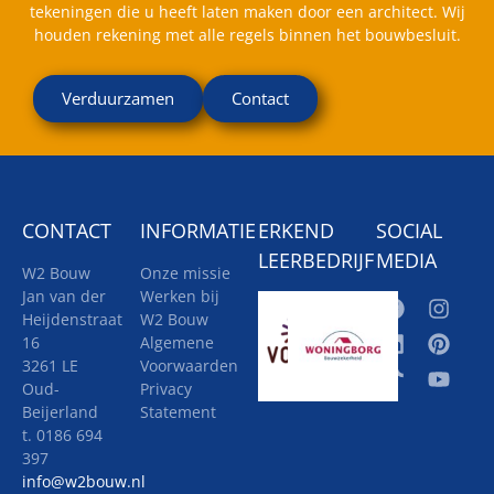
tekeningen die u heeft laten maken door een architect. Wij
houden rekening met alle regels binnen het bouwbesluit.
Verduurzamen
Contact
CONTACT
INFORMATIE
ERKEND
SOCIAL
LEERBEDRIJF
MEDIA
W2 Bouw
Onze missie
Jan van der
Werken bij
Heijdenstraat
W2 Bouw
16
Algemene
3261 LE
Voorwaarden
Oud-
Privacy
Beijerland
Statement
t. 0186 694
397
info@w2bouw.nl