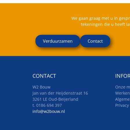
We gaan graag met u in gespr
tekeningen die u heeft l
Verduurzamen
Contact
CONTACT
INFO
W2 Bouw
Onze m
Jan van der Heijdenstraat 16
Werken
3261 LE Oud-Beijerland
Algeme
t. 0186 694 397
Privacy
info@w2bouw.nl