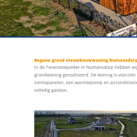
Begane grond nieuwbouwwoning Numansdor
In de Torensteepolder in Numansdorp hebben wij
grondwoning gerealiseerd. De woning is voorzien
zonnepanelen, een warmtepomp en airconditionin
volledig gasloos.