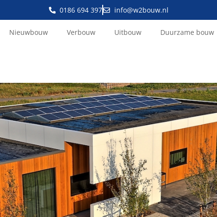
0186 694 397
info@w2bouw.nl
Nieuwbouw
Verbouw
Uitbouw
Duurzame bouw